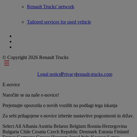
Renault Trucks' network
Tailored services for used vehicle
© Copyright 2026 Renault Trucks
Footer links
Legal notice
Privacy
renault-trucks.com
E-novice
Naročite se na naše e-novice!
Prejemajte opozorila o novih vozilih na podlagi tega iskanja
Za sebi prilagojene e-novice izberite nastavitve pogostnosti in držav.
Select All
Albania
Austria
Belarus
Belgium
Bosnia-Herzegovina
Bulgaria
Chile
Croatia
Czech Republic
Denmark
Estonia
Finland