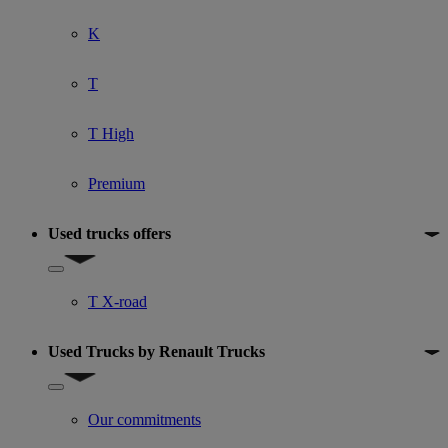
K
T
T High
Premium
Used trucks offers
Show submenu for Used trucks offers
T X-road
Used Trucks by Renault Trucks
Show submenu for Used Trucks by Renault Trucks
Our commitments