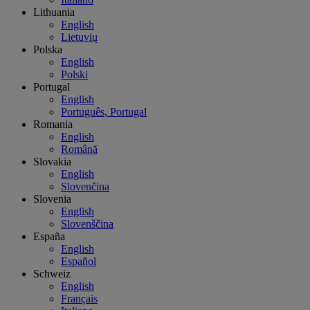
Lithuania
English
Lietuvių
Polska
English
Polski
Portugal
English
Português, Portugal
Romania
English
Română
Slovakia
English
Slovenčina
Slovenia
English
Slovenščina
España
English
Español
Schweiz
English
Français