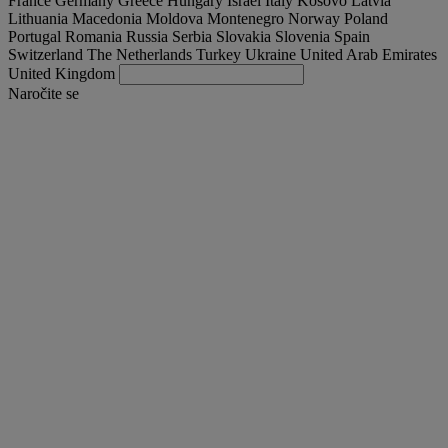
France
Germany
Greece
Hungary
Israel
Italy
Kosovo
Latvia
Lithuania
Macedonia
Moldova
Montenegro
Norway
Poland
Portugal
Romania
Russia
Serbia
Slovakia
Slovenia
Spain
Switzerland
The Netherlands
Turkey
Ukraine
United Arab Emirates
United Kingdom
Naročite se
Slovenia
Slovenščina
Poiščite svoj tovornjak
Togg
Ponudbe
Togg
Used Trucks by Renault Trucks
Togg
Naše spletne strani
stopite v stik z nami