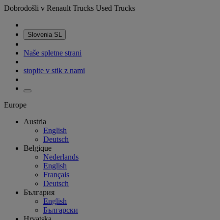
Dobrodošli v Renault Trucks Used Trucks
Slovenia
SL
Naše spletne strani
stopite v stik z nami
Europe
Austria
English
Deutsch
Belgique
Nederlands
English
Français
Deutsch
България
English
Български
Hrvatska