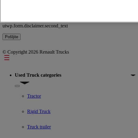
l'application doivent être objectifs et en adéquation avec le but
recherché et ne pas porter atteinte aux droits des personnes. En cas
de manquement vous engagez votre responsabilité civile et pénale.
utwp.form.disclaimer.second_text
© Copyright 2026 Renault Trucks
Footer
Used Truck categories
Show submenu for Used Truck categories
Tractor
Rigid Truck
Truck trailer