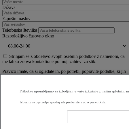
Država
E-poštni naslov
Telefonska številka
Razpoložljivo časovno okno
Strinjam se z obdelavo svojih osebnih podatkov z namenom, da
me lahko znova kontaktirate po moji zahtevi za stik.
Pravico imate, da si ogledate in, po potrebi, popravite podatke, ki jih
imamo o vas. Za zagotovitev informacij, ki jih imamo o vas, vam
lahko zaračunamo pristojbino za dostop. Če so vaši podatki napačni
ali če ne želite prejemati informacij od nas, nam pišite na:
Piškotke uporabljamo za izboljšanje vaše izkušnje z našim spletnim me
RENAULT TRUCKS, Digital Channel (TER C50 2 56) 99 Route
de Lyon, 69806 Saint Priest Cedex / France
Izberite svoje želje spodaj ali
preberite več o piškotkih.
——
Conformément à la règlementation en vigueur et notamment celle
sur la protection des données personnelles, nous attirons votre
attention sur le fait que les commentaires que vous saisissez dans