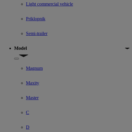
Light commercial vehicle
Priklopnik
Semi-trailer
Model
Show submenu for Model
Magnum
Maxity
Master
C
D