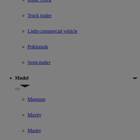
Truck trailer
Light commercial vehicle
Priklopnik
Semi-trailer
Model
Show submenu for Model
Magnum
Maxity
Master