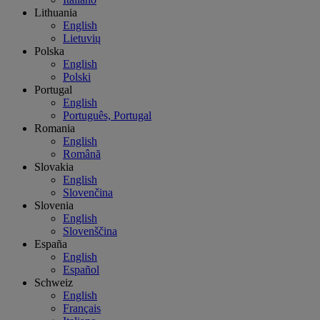
Lithuania
English
Lietuvių
Polska
English
Polski
Portugal
English
Português, Portugal
Romania
English
Română
Slovakia
English
Slovenčina
Slovenia
English
Slovenščina
España
English
Español
Schweiz
English
Français