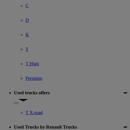
C
D
K
T
T High
Premium
Used trucks offers
Show submenu for Used trucks offers
T X-road
Used Trucks by Renault Trucks