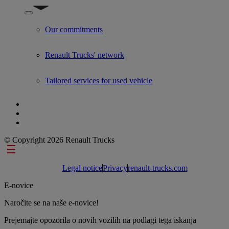
Show submenu for Used Trucks by Renault Trucks
Our commitments
Renault Trucks' network
Tailored services for used vehicle
© Copyright 2026 Renault Trucks
Footer links
Legal notice
Privacy
renault-trucks.com
E-novice
Naročite se na naše e-novice!
Prejemajte opozorila o novih vozilih na podlagi tega iskanja