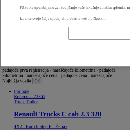
Piškotke uporabljamo za izboljšanje vaše izkušnje z našim spletnim me
OK
Izberite svoje želje spodaj ali
preberite več o piškotkih.
Napredni filtri
Ponastavite
Uporabite
Truck Trailer
Prekličite izbor vseh
Izbira (1)
Filter
12 vozila na stran
24 vozila na stran
48 vozila na stran
96 vozila na
stran
OK
najnovejše ponudbe
najzgodnejše ponudbe
prva registracija -
padajoče
prva registracija - naraščajoče
kilometrina - padajoče
kilometrina - naraščajoče
cena - padajoče
cena - naraščajoče
Najbližja vozila
OK
For Sale
Referenca:73365
Truck Trailer
Renault Trucks C cab 2.3 320
4X2 - Euro 6 Step E - Žeriav