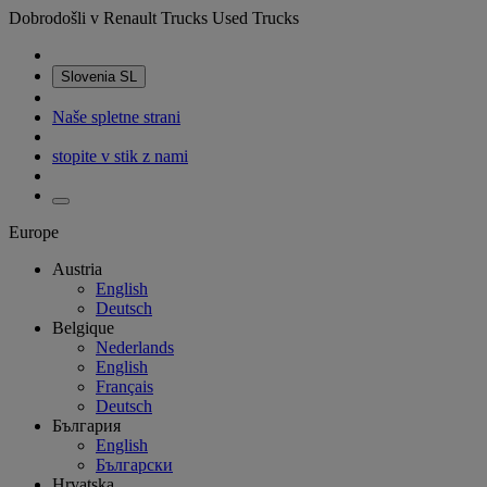
Dobrodošli v Renault Trucks Used Trucks
Slovenia
SL
Naše spletne strani
stopite v stik z nami
Europe
Austria
English
Deutsch
Belgique
Nederlands
English
Français
Deutsch
България
English
Български
Hrvatska