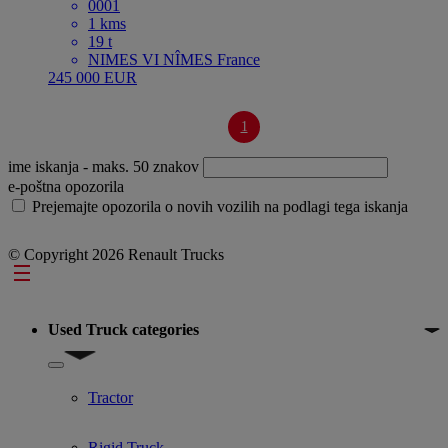
0001
1 kms
19 t
NIMES VI NÎMES France
245 000 EUR
1
ime iskanja
- maks. 50 znakov
e-poštna opozorila
Prejemajte opozorila o novih vozilih na podlagi tega iskanja
© Copyright 2026 Renault Trucks
Footer
Used Truck categories
Show submenu for Used Truck categories
Tractor
Rigid Truck